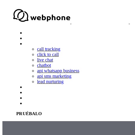
Skip
Skip
links
to
primary
navigation
Skip
to
qué es webphone
content
soluciones
productos
call tracking
click to call
live chat
chatbot
api whatsapp business
api sms marketing
lead nurturing
casos de éxito
blog
ES
EN
PRUÉBALO