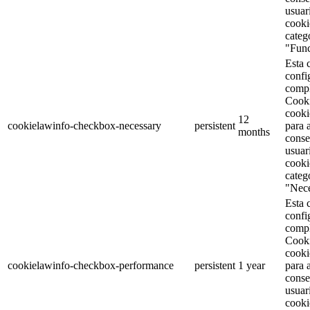
usuar
cooki
categ
"Func
Esta 
confi
comp
Cooki
cooki
12
cookielawinfo-checkbox-necessary
persistent
para 
months
conse
usuar
cooki
categ
"Nece
Esta 
confi
comp
Cooki
cooki
cookielawinfo-checkbox-performance
persistent
1 year
para 
conse
usuar
cooki