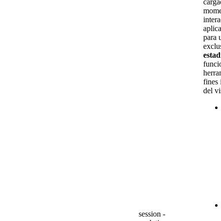
carga
momen
inter
aplic
para 
exclu
estad
funci
herra
fines 
del vi
session -