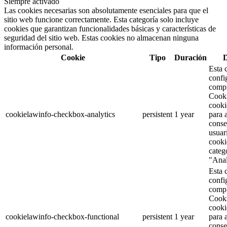
Siempre activado
Las cookies necesarias son absolutamente esenciales para que el
sitio web funcione correctamente. Esta categoría solo incluye
cookies que garantizan funcionalidades básicas y características de
seguridad del sitio web. Estas cookies no almacenan ninguna
información personal.
Cookie
Tipo
Duración
D
Esta 
confi
comp
Cooki
cooki
cookielawinfo-checkbox-analytics
persistent
1 year
para 
conse
usuar
cooki
categ
"Anal
Esta 
confi
comp
Cooki
cooki
cookielawinfo-checkbox-functional
persistent
1 year
para 
conse