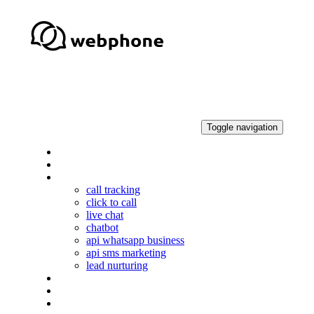
Skip
Skip
links
to
primary
navigation
Skip
to
content
Toggle navigation
qué es webphone
soluciones
productos
call tracking
click to call
live chat
chatbot
api whatsapp business
api sms marketing
lead nurturing
casos de éxito
blog
ES