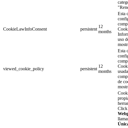
categ
"Rend
Esta 
confi
comp
12
CookieLawInfoConsent
persistent
Cooki
months
Infor
uso d
mostr
Esta 
confi
comp
12
Cooki
viewed_cookie_policy
persistent
months
usada
compr
de co
mostr
Cooki
propi
herra
Click
Web
llama
Únic