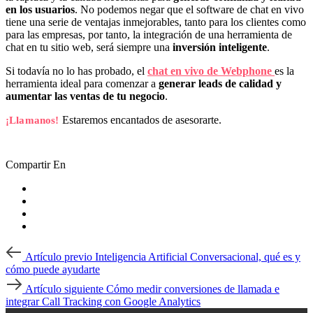
en los usuarios
. No podemos negar que el software de chat en vivo
tiene una serie de ventajas inmejorables, tanto para los clientes como
para las empresas, por tanto, la integración de una herramienta de
chat en tu sitio web, será siempre una
inversión inteligente
.
Si todavía no lo has probado, el
chat en vivo de Webphone
es la
herramienta ideal para comenzar a
generar leads de calidad y
aumentar las ventas de tu negocio
.
Estaremos encantados de asesorarte.
¡Llamanos!
Compartir En
Post
Artículo
Artículo previo
Inteligencia Artificial Conversacional, qué es y
previo
navigation
cómo puede ayudarte
Artículo
Artículo siguiente
Cómo medir conversiones de llamada e
siguiente
integrar Call Tracking con Google Analytics