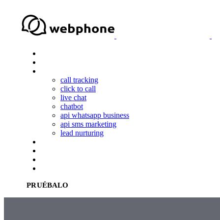
Skip
Skip
links
to
primary
navigation
Skip
to
qué es webphone
content
soluciones
productos
call tracking
click to call
live chat
chatbot
api whatsapp business
api sms marketing
lead nurturing
casos de éxito
blog
ES
EN
PRUÉBALO