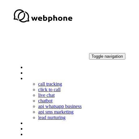
Skip
Skip
links
to
primary
navigation
Skip
to
content
Toggle navigation
qué es webphone
soluciones
productos
call tracking
click to call
live chat
chatbot
api whatsapp business
api sms marketing
lead nurturing
casos de éxito
blog
ES