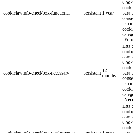
Cooki
cooki
cookielawinfo-checkbox-functional
persistent
1 year
para 
conse
usuar
cooki
categ
"Func
Esta 
confi
comp
Cooki
cooki
12
cookielawinfo-checkbox-necessary
persistent
para 
months
conse
usuar
cooki
categ
"Nece
Esta 
confi
comp
Cooki
cooki
cookielawinfo-checkbox-performance
persistent
1 year
para 