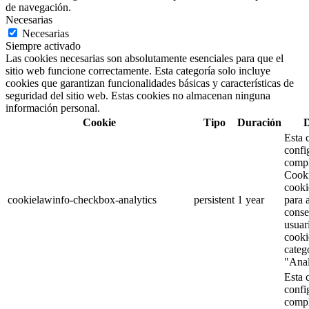
de navegación.
Necesarias
Necesarias
Siempre activado
Las cookies necesarias son absolutamente esenciales para que el
sitio web funcione correctamente. Esta categoría solo incluye
cookies que garantizan funcionalidades básicas y características de
seguridad del sitio web. Estas cookies no almacenan ninguna
información personal.
Cookie
Tipo
Duración
D
Esta 
confi
comp
Cooki
cooki
cookielawinfo-checkbox-analytics
persistent
1 year
para 
conse
usuar
cooki
categ
"Anal
Esta 
confi
comp